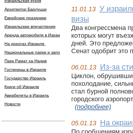
Израильская кухня
У израил
11.01.13
Архитектор Барлуцци
визы
Еврейские праздники
Израильские впечатления
Два конгрессмена п
которых могут въез
Аренда автомобиля в Израи
дней. Это предложе
На дорогах Израиля.
Сенат одобрит это п
Национальные парки и запо
Парк Рамат ха-Надив
Из-за ст
06.01.13
Гостиницы в Израиле
Циклон, обрушивший
Государство Израиль
похолодание, сильн
Книги об Израиле
стал бурной полнов
Авиабилеты в Израиль
городского аэропорт
Новости
(подробнее)
На окраи
05.01.13
По сообщениям изр