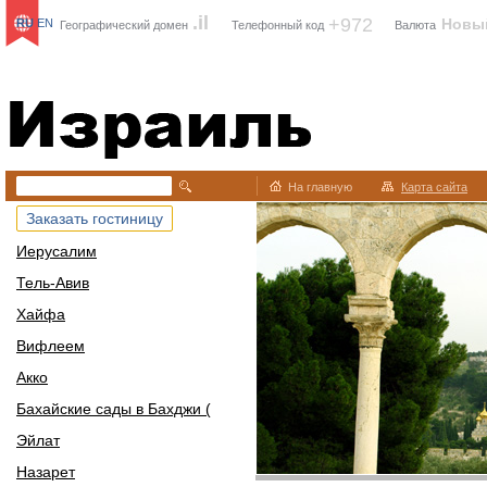
.il
+972
Новы
RU
EN
Географический домен
Телефонный код
Валюта
Израиль
На главную
Карта сайта
Заказать гостиницу
Иерусалим
Тель-Авив
Хайфа
Вифлеем
Акко
Бахайские сады в Бахджи (
Эйлат
Назарет