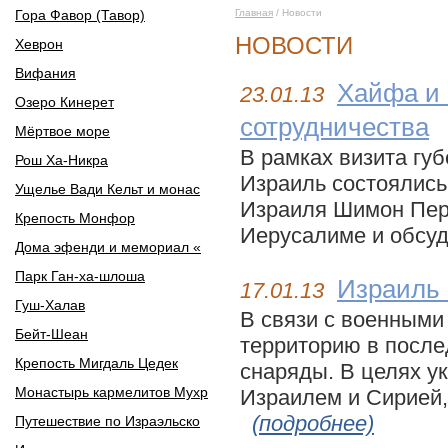
Гора Фавор (Тавор)
Главная
/ Новости
НОВОСТИ
Хеврон
Вифания
Хайфа и 
23.01.13
Озеро Кинерет
сотрудничества
Мёртвое море
В рамках визита гу
Рош Ха-Никра
Израиль состоялись
Ущелье Вади Кельт и монас
Израиля Шимон Пере
Крепость Монфор
Иерусалиме и обсуд
Дома эфенди и мемориал «
Парк Ган-ха-шлоша
Израиль 
17.01.13
Гуш-Халав
В связи с военными
Бейт-Шеан
территорию в посл
Крепость Мигдаль Цедек
снаряды. В целях у
Монастырь кармелитов Мухр
Израилем и Сирией,
(подробнее)
Путешествие по Израэльско