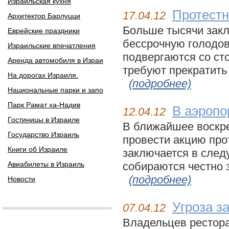
Израильская кухня
Протестн
17.04.12
Архитектор Барлуцци
Больше тысячи зак
Еврейские праздники
бессрочную голодов
Израильские впечатления
подвергаются со с
Аренда автомобиля в Израи
требуют прекратить 
На дорогах Израиля.
(подробнее)
Национальные парки и запо
Парк Рамат ха-Надив
В аэропо
12.04.12
Гостиницы в Израиле
В ближайшее воскр
Государство Израиль
провести акцию прот
Книги об Израиле
заключается в след
Авиабилеты в Израиль
собираются честно з
(подробнее)
Новости
Угроза з
07.04.12
Владельцев рестора