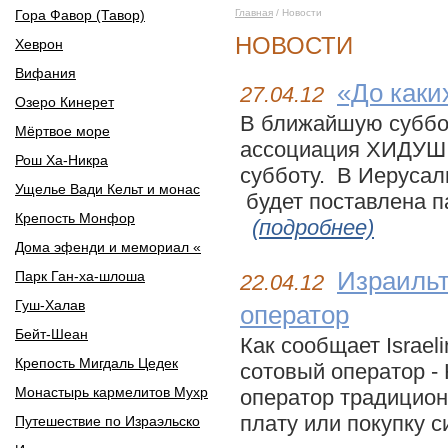
Гора Фавор (Тавор)
Главная
/ Новости
НОВОСТИ
Хеврон
Вифания
«До каки
27.04.12
Озеро Кинерет
В ближайшую суббо
Мёртвое море
ассоциация ХИДУШ о
Рош Ха-Никра
субботу. В Иерусал
Ущелье Вади Кельт и монас
будет поставлена па
Крепость Монфор
(подробнее)
Дома эфенди и мемориал «
Израильт
Парк Ган-ха-шлоша
22.04.12
Гуш-Халав
оператор
Бейт-Шеан
Как сообщает Israel
Крепость Мигдаль Цедек
сотовый оператор - 
Монастырь кармелитов Мухр
оператор традицион
плату или покупку с
Путешествие по Израэльско