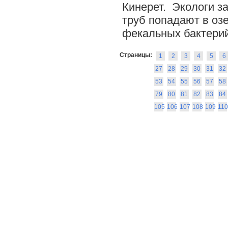
Кинерет. Экологи з
труб попадают в оз
фекальных бактерий
Страницы:
1
2
3
4
5
6
27
28
29
30
31
32
53
54
55
56
57
58
79
80
81
82
83
84
105
106
107
108
109
110