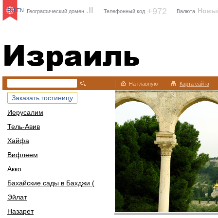
.il
+972
Новы
RU
EN
Географический домен
Телефонный код
Валюта
Израиль
На главную
Карта сайта
Заказать гостиницу
Иерусалим
Тель-Авив
Хайфа
Вифлеем
Акко
Бахайские сады в Бахджи (
Эйлат
Назарет