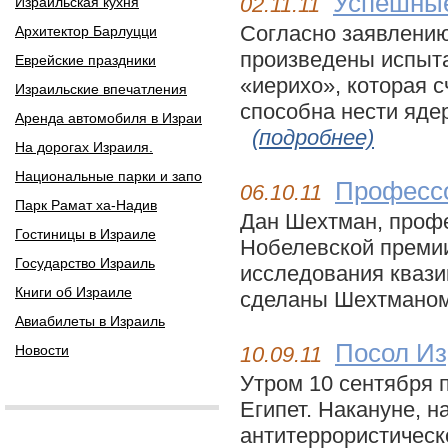
Успешные
02.11.11
Израильская кухня
Согласно заявлени
Архитектор Барлуцци
произведены испыт
Еврейские праздники
«иерихо», которая 
Израильские впечатления
способна нести яде
Аренда автомобиля в Израи
(подробнее)
На дорогах Израиля.
Национальные парки и запо
Профессо
06.10.11
Парк Рамат ха-Надив
Дан Шехтман, профе
Гостиницы в Израиле
Нобелевской премии
Государство Израиль
исследования квази
Книги об Израиле
сделаны Шехтманом 
Авиабилеты в Израиль
Посол Из
Новости
10.09.11
Утром 10 сентября 
Египет. Накануне, н
антитеррористическ