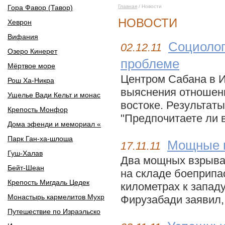
Гора Фавор (Тавор)
Главная
/ Новости
НОВОСТИ
Хеврон
Вифания
Социолог
02.12.11
Озеро Кинерет
проблеме
Мёртвое море
Центром Сабана в И
Рош Ха-Никра
выяснения отношен
Ущелье Вади Кельт и монас
востоке. Результат
Крепость Монфор
"Предпочитаете ли в
Дома эфенди и мемориал «
Парк Ган-ха-шлоша
Мощные в
17.11.11
Гуш-Халав
Два мощных взрыва,
Бейт-Шеан
на складе боеприпа
Крепость Мигдаль Цедек
километрах к запад
Монастырь кармелитов Мухр
Фирузабади заявил,
Путешествие по Израэльско