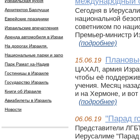
международный с
Израильская кухня
Сегодня в Иерусали
Архитектор Барлуцци
национальной безо
Еврейские праздники
советником по нац
Израильские впечатления
Премьер-министр Из
Аренда автомобиля в Израи
(подробнее)
На дорогах Израиля.
Национальные парки и запо
Плановы
15.06.19
Парк Рамат ха-Надив
ЦАХАЛ, армия Израи
Гостиницы в Израиле
чтобы её поддержив
Государство Израиль
учения. Месяц наза
Книги об Израиле
и на Хермоне, и вот
Авиабилеты в Израиль
(подробнее)
Новости
"Парад г
06.06.19
Представители ЛГБТ
Иерусалиме "Парад 