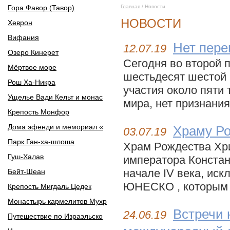
Гора Фавор (Тавор)
Главная
/ Новости
НОВОСТИ
Хеврон
Вифания
Нет пере
12.07.19
Озеро Кинерет
Сегодня во второй 
Мёртвое море
шестьдесят шестой 
Рош Ха-Никра
участия около пяти 
Ущелье Вади Кельт и монас
мира, нет признания
Крепость Монфор
Дома эфенди и мемориал «
Храму Ро
03.07.19
Парк Ган-ха-шлоша
Храм Рождества Хри
Гуш-Халав
императора Констан
начале IV века, ис
Бейт-Шеан
ЮНЕСКО , которым г
Крепость Мигдаль Цедек
Монастырь кармелитов Мухр
Встречи 
24.06.19
Путешествие по Израэльско