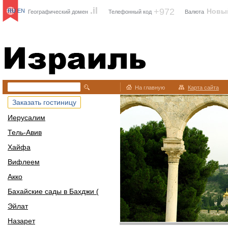
.il
+972
Новы
RU
EN
Географический домен
Телефонный код
Валюта
Израиль
На главную
Карта сайта
Заказать гостиницу
Иерусалим
Тель-Авив
Хайфа
Вифлеем
Акко
Бахайские сады в Бахджи (
Эйлат
Назарет