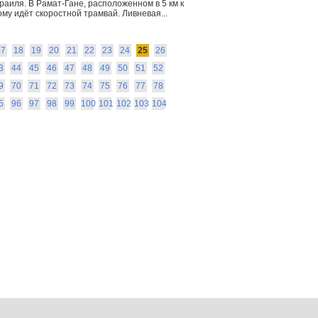
аиля. В Рамат-Гане, расположенном в 5 км к
ому идёт скоростной трамвай. Ливневая...
17
18
19
20
21
22
23
24
25
26
3
44
45
46
47
48
49
50
51
52
9
70
71
72
73
74
75
76
77
78
5
96
97
98
99
100
101
102
103
104