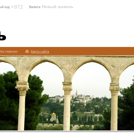
+972
Новый шекель
ый код
Валюта
На главную
Карта сайта