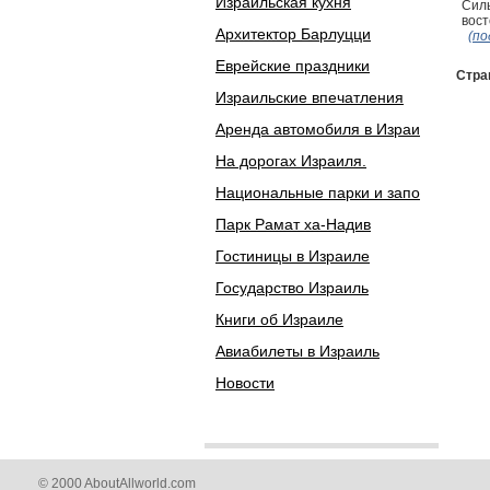
Израильская кухня
Силь
вост
Архитектор Барлуцци
(по
Еврейские праздники
Стра
Израильские впечатления
Аренда автомобиля в Израи
На дорогах Израиля.
Национальные парки и запо
Парк Рамат ха-Надив
Гостиницы в Израиле
Государство Израиль
Книги об Израиле
Авиабилеты в Израиль
Новости
© 2000 AboutAllworld.com