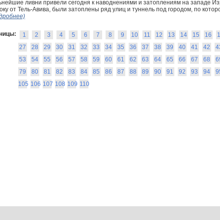
нейшие ливни привели сегодня к наводнениями и затоплениям на западе Изр
оку от Тель-Авива, были затоплены ряд улиц и туннель под городом, по котор
дробнее)
ницы:
1
2
3
4
5
6
7
8
9
10
11
12
13
14
15
16
27
28
29
30
31
32
33
34
35
36
37
38
39
40
41
42
4
53
54
55
56
57
58
59
60
61
62
63
64
65
66
67
68
6
79
80
81
82
83
84
85
86
87
88
89
90
91
92
93
94
9
105
106
107
108
109
110