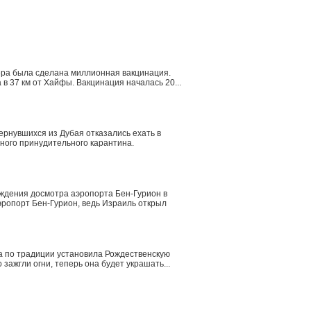
ера была сделана миллионная вакцинация.
 37 км от Хайфы. Вакцинация началась 20...
ернувшихся из Дубая отказались ехать в
ного принудительного карантина.
ождения досмотра аэропорта Бен-Гурион в
эропорт Бен-Гурион, ведь Израиль открыл
на по традиции установила Рождественскую
зажгли огни, теперь она будет украшать...