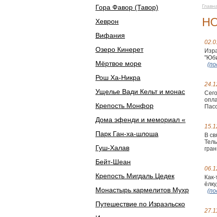
Гора Фавор (Тавор)
Главн
Н
Хеврон
Вифания
02.0
Озеро Кинерет
Изра
"Юби
Мёртвое море
(по
Рош Ха-Никра
24.1
Ущелье Вади Кельт и монас
Сего
опла
Крепость Монфор
Пасс
Дома эфенди и мемориал «
15.1
Парк Ган-ха-шлоша
В св
Тель
Гуш-Халав
гран
Бейт-Шеан
06.1
Крепость Мигдаль Цедек
Как-
ёлку
Монастырь кармелитов Мухр
(по
Путешествие по Израэльско
27.1