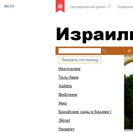
.il
RU
EN
Географический домен
Телефонн
Израиль
Заказать гостиницу
Иерусалим
Тель-Авив
Хайфа
Вифлеем
Акко
Бахайские сады в Бахджи (
Эйлат
Назарет