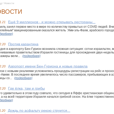
ая
/ Новости
ОВОСТИ
Ещё 9 миллионов - и можно открывать рестораны...
1.21
иль занял первое место в мире по количеству привытых от COVID людей. Вч
лейным" вакцинированным оказался житель Умм-эль-Фахм, арабского города в
дробнее)
Против карантина
2.20
дня в аэропорту Бен-Гурион возникла сложная ситуация: сотни израильтян, в
чиваемые правительством Израиля гостиницы для прохождения двух-недель
ажиры вели...
(подробнее)
Аэропорт имени Бен-Гуриона и новые правила
2.20
язи с новыми реалиями усложнились процедуры регистрации на рейс и прох
-Авиве. В последнее время увеличилось число пассажиров, прибывающих в а
ицы со...
(подробнее)
Где ёлка, там и грибы
2.20
то удивительно в этом году совпало, что сегодня в Яффо христианская общи
, а на всей территории Израиля начался грибной сезон. На ёлке торжественно 
дробнее)
Дождь по асфальту рекою струится...
1.20