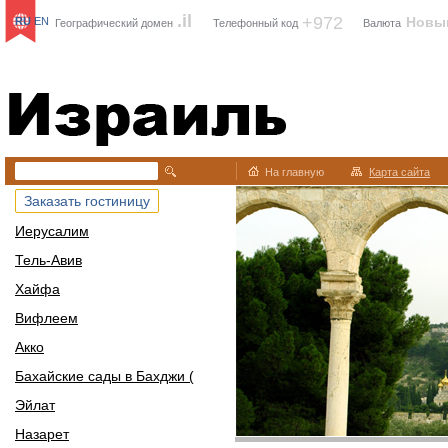
.il
+972
Новы
RU
EN
Географический домен
Телефонный код
Валюта
Израиль
На главную
Карта сайта
Заказать гостиницу
Иерусалим
Тель-Авив
Хайфа
Вифлеем
Акко
Бахайские сады в Бахджи (
Эйлат
Назарет