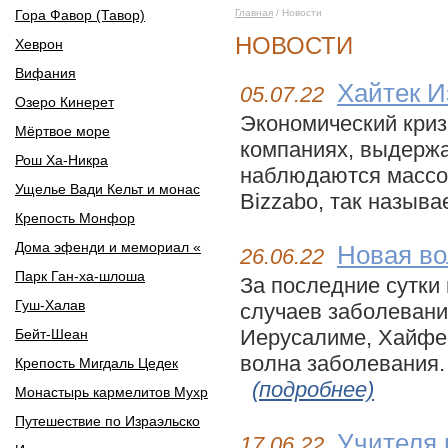
Гора Фавор (Тавор)
Главная
/ Новости
НОВОСТИ
Хеврон
Вифания
Хайтек И
05.07.22
Озеро Кинерет
Экономический криз
Мёртвое море
компаниях, выдерж
Рош Ха-Никра
наблюдаются массовы
Ущелье Вади Кельт и монас
Bizzabo, так называ
Крепость Монфор
Дома эфенди и мемориал «
Новая во
26.06.22
Парк Ган-ха-шлоша
За последние сутки
Гуш-Халав
случаев заболевани
Иерусалиме, Хайфе 
Бейт-Шеан
волна заболевания. 
Крепость Мигдаль Цедек
(подробнее)
Монастырь кармелитов Мухр
Путешествие по Израэльско
Учителя 
17.06.22