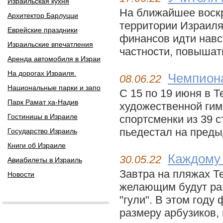
Израильская кухня
На ближайшее воскр
Архитектор Барлуцци
территории Израиля
Еврейские праздники
финансов идти навс
Израильские впечатления
частности, повышать
Аренда автомобиля в Израи
На дорогах Израиля.
Чемпиона
08.06.22
Национальные парки и запо
С 15 по 19 июня в 
Парк Рамат ха-Надив
художественной гим
Гостиницы в Израиле
спортсменки из 39 с
пьедестал на преды
Государство Израиль
Книги об Израиле
Каждому 
30.05.22
Авиабилеты в Израиль
Завтра на пляжах Т
Новости
желающим будут раз
"гули". В этом год
размеру арбузиков, 