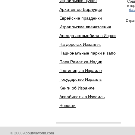
Израильская кухня
Соци
в го
Архитектор Барлуцци
(по
Еврейские праздники
Стра
Израильские впечатления
Аренда автомобиля в Израи
На дорогах Израиля.
Национальные парки и запо
Парк Рамат ха-Надив
Гостиницы в Израиле
Государство Израиль
Книги об Израиле
Авиабилеты в Израиль
Новости
© 2000 AboutAllworld.com