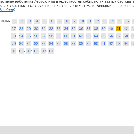
альные работники Иерусалима и окрестностей собираются завтра бастовать, 
родах, лежащих к северу от горы Хеврон и к югу от Мате-Биньямин на севере, а
дробнее)
ницы:
1
2
3
4
5
6
7
8
9
10
11
12
13
14
15
16
27
28
29
30
31
32
33
34
35
36
37
38
39
40
41
42
4
53
54
55
56
57
58
59
60
61
62
63
64
65
66
67
68
6
79
80
81
82
83
84
85
86
87
88
89
90
91
92
93
94
9
105
106
107
108
109
110