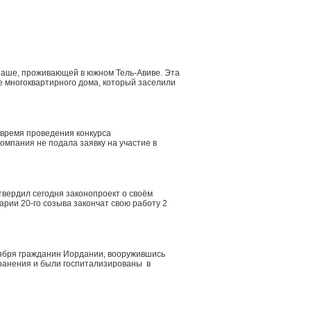
аше, проживающей в южном Тель-Авиве. Эта
е многоквартирного дома, который заселили
 время проведения конкурса
компания не подала заявку на участие в
твердил сегодня законопроект о своём
арии 20-го созыва закончат свою работу 2
оября гражданин Иордании, вооружившись
 ранения и были госпитализированы в