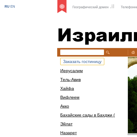
.il
RU
EN
Географический домен
Телефонн
Израиль
Заказать гостиницу
Иерусалим
Тель-Авив
Хайфа
Вифлеем
Акко
Бахайские сады в Бахджи (
Эйлат
Назарет