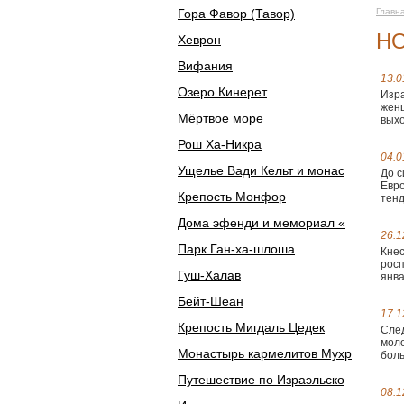
Гора Фавор (Тавор)
Главн
Н
Хеврон
Вифания
13.0
Озеро Кинерет
Изра
женщ
Мёртвое море
выхо
Рош Ха-Никра
04.0
Ущелье Вади Кельт и монас
До с
Евро
Крепость Монфор
тенд
Дома эфенди и мемориал «
26.1
Парк Ган-ха-шлоша
Кнес
росп
Гуш-Халав
янва
Бейт-Шеан
17.1
Крепость Мигдаль Цедек
След
моло
Монастырь кармелитов Мухр
боль
Путешествие по Израэльско
08.1