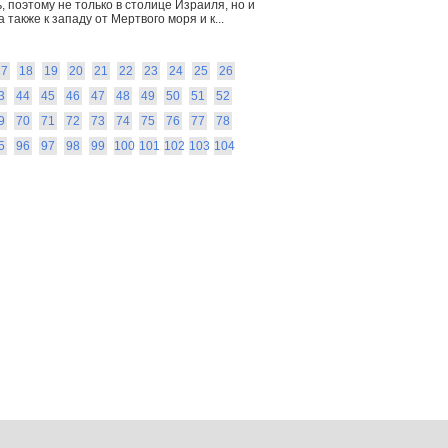
поэтому не только в столице Израиля, но и
 также к западу от Мертвого моря и к...
17
18
19
20
21
22
23
24
25
26
3
44
45
46
47
48
49
50
51
52
9
70
71
72
73
74
75
76
77
78
5
96
97
98
99
100
101
102
103
104