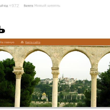
+972
Новый шекель
ый код
Валюта
На главную
Карта сайта