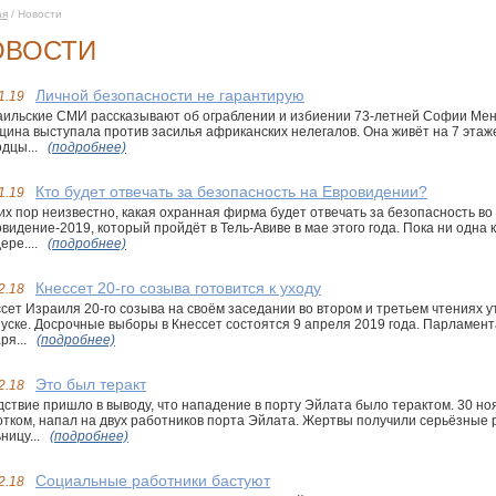
ая
/ Новости
ОВОСТИ
Личной безопасности не гарантирую
1.19
ильские СМИ рассказывают об ограблении и избиении 73-летней Софии Мен
ина выступала против засилья африканских нелегалов. Она живёт на 7 этаж
дцы...
(подробнее)
Кто будет отвечать за безопасность на Евровидении?
1.19
их пор неизвестно, какая охранная фирма будет отвечать за безопасность во
видение-2019, который пройдёт в Тель-Авиве в мае этого года. Пока ни одна 
ере....
(подробнее)
Кнессет 20-го созыва готовится к уходу
2.18
сет Израиля 20-го созыва на своём заседании во втором и третьем чтениях у
уске. Досрочные выборы в Кнессет состоятся 9 апреля 2019 года. Парламент
ря...
(подробнее)
Это был теракт
2.18
ствие пришло в выводу, что нападение в порту Эйлата было терактом. 30 н
тком, напал на двух работников порта Эйлата. Жертвы получили серьёзные
ницу...
(подробнее)
Социальные работники бастуют
2.18