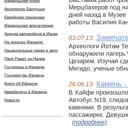
Израильская кухня
Мерцбахеров под на
Архитектор Барлуцци
дней назад в Музее
Еврейские праздники
работы Василия Кан
Израильские впечатления
Аренда автомобиля в Израи
Замечате
03.07.13
На дорогах Израиля.
Археологи Йотам Т
Национальные парки и запо
обнаружили лагерь 
Парк Рамат ха-Надив
Цезарем. Изучая сд
Гостиницы в Израиле
Мегидо, ученые обн
Государство Израиль
Камень -
26.06.13
Книги об Израиле
В Хайфе произошло 
Авиабилеты в Израиль
Автобус N19, следо
Новости
камнями. В результа
пассажирке. Девушк
(подробнее)