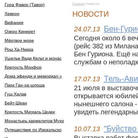
Гора Фавор (Тавор)
Главная
/ Новости
НОВОСТИ
Хеврон
Вифания
Бен-Гури
24.07.13
Озеро Кинерет
Сегодня около 6 ве
Мёртвое море
(рейс 382 из Милан
Рош Ха-Никра
Бен Гуриона. Ещё н
Ущелье Вади Кельт и монас
службам о неполадка
Крепость Монфор
Дома эфенди и мемориал «
Тель-Ави
17.07.13
Парк Ган-ха-шлоша
21 июля в выставоч
Гуш-Халав
открывается юбилей
нынешнего салона -
Бейт-Шеан
увидеть легендарны
Крепость Мигдаль Цедек
Монастырь кармелитов Мухр
"Буйство
10.07.13
Путешествие по Израэльско
Выставка работ фов