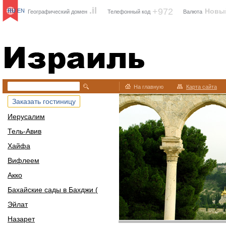
.il
+972
Новы
RU
EN
Географический домен
Телефонный код
Валюта
Израиль
На главную
Карта сайта
Заказать гостиницу
Иерусалим
Тель-Авив
Хайфа
Вифлеем
Акко
Бахайские сады в Бахджи (
Эйлат
Назарет