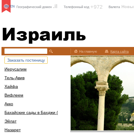
.il
+972
Новы
RU
EN
Географический домен
Телефонный код
Валюта
Израиль
На главную
Карта сайта
Заказать гостиницу
Иерусалим
Тель-Авив
Хайфа
Вифлеем
Акко
Бахайские сады в Бахджи (
Эйлат
Назарет