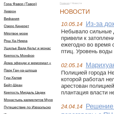
Гора Фавор (Тавор)
Главная
/ Новости
НОВОСТИ
Хеврон
Вифания
Из-за до
10.05.14
Озеро Кинерет
Небывало сильные д
Мёртвое море
привели к затоплен
Рош Ха-Никра
ежегодно во время 
Ущелье Вади Кельт и монас
птиц. Уровень воды 
Крепость Монфор
Дома эфенди и мемориал «
Марихуан
02.05.14
Парк Ган-ха-шлоша
Полицией города Не
Гуш-Халав
которой работал не
арестован полицией,
Бейт-Шеан
плантация власти н
Крепость Мигдаль Цедек
Монастырь кармелитов Мухр
Решение 
24.04.14
Путешествие по Израэльско