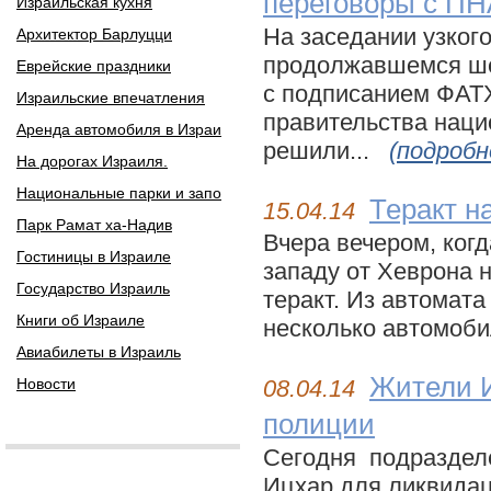
переговоры с ПН
Израильская кухня
На заседании узког
Архитектор Барлуцци
продолжавшемся шес
Еврейские праздники
с подписанием ФАТ
Израильские впечатления
правительства наци
Аренда автомобиля в Израи
решили...
(подробн
На дорогах Израиля.
Национальные парки и запо
Теракт н
15.04.14
Парк Рамат ха-Надив
Вчера вечером, когд
Гостиницы в Израиле
западу от Хеврона 
Государство Израиль
теракт. Из автомат
Книги об Израиле
несколько автомоби
Авиабилеты в Израиль
Жители И
Новости
08.04.14
полиции
Сегодня подраздел
Ицхар для ликвидац